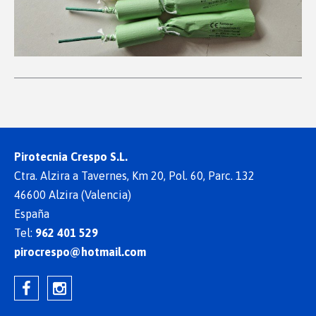
Pirotecnia Crespo S.L.
Ctra. Alzira a Tavernes, Km 20, Pol. 60, Parc. 132
46600 Alzira (Valencia)
España
Tel:
962 401 529
pirocrespo@hotmail.com